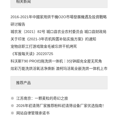
相关新闻
2016-2021年中國家用烘干機O2O市場發展機遇及投資戰略
研讨報告
城农发〔2021〕82号 城口县农业农村委员会 城口县财政局
关于印发《2021-3年农机购置补贴实施方案》的通知
宠物店职工打游戏致金毛被忘烘干机烤死
《军报每天读》20220725
科沃斯T90 PRO扫拖洗烘一体机｜3分钟超充全屋无死角
炫彩万能洗烘活氧洁净焕新 澳柯玛活氧全嵌洗烘一体机上市
推荐产品
※
江苏南京：一颗麦粒的奇幻之旅
※
2026年初清筛厂家推荐粉料初清筛设备厂家优选指南！
※
网站自律管理承诺书