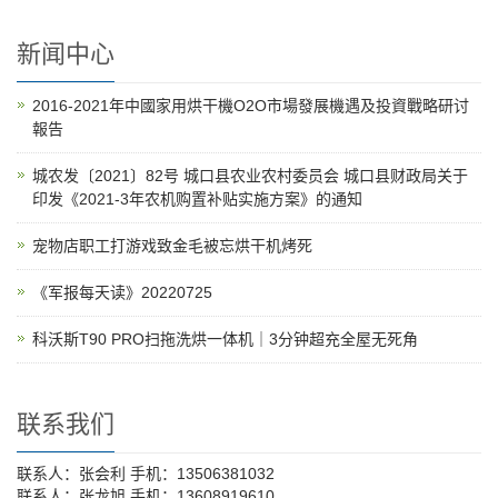
新闻中心
2016-2021年中國家用烘干機O2O市場發展機遇及投資戰略研讨
報告
城农发〔2021〕82号 城口县农业农村委员会 城口县财政局关于
印发《2021-3年农机购置补贴实施方案》的通知
宠物店职工打游戏致金毛被忘烘干机烤死
《军报每天读》20220725
科沃斯T90 PRO扫拖洗烘一体机｜3分钟超充全屋无死角
联系我们
联系人：张会利 手机：13506381032
联系人：张龙旭 手机：13608919610