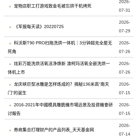
2026-
宠物店职工打游戏致金毛被忘烘干机烤死
07-31
2026-
《军报每天读》20220725
07-29
科沃斯T90 PRO扫拖洗烘一体机｜3分钟超充全屋无
2026-
死角
07-26
炫彩万能洗烘活氧洁净焕新 澳柯玛活氧全嵌洗烘一
2026-
体机上市
07-26
龙庆峡巨型冰雕是怎样炼成的？揭秘136米高“南天
2026-
门”的诞生
07-15
2016-2021年中國模具雕銑機市場远景及投資機會研
2026-
讨報告
07-15
2026-
券商集合打理财产的产品列表_天天基金网
07-14