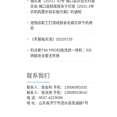
城农发〔2021〕82号 城口县农业农村委
员会 城口县财政局关于印发《2021-3年
农机购置补贴实施方案》的通知
宠物店职工打游戏致金毛被忘烘干机烤
死
《军报每天读》20220725
科沃斯T90 PRO扫拖洗烘一体机｜3分
钟超充全屋无死角
联系我们
联系人：张会利 手机：13506381032
联系人：张龙旭 手机：13608919610
电 话：0537-4223096
地 址：山东省济宁市泗水县圣诚路7号