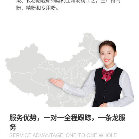
级、长粉路轻研细磨的全新制粉工艺，生产特制
粉、精粉和专用粉。
服务优势，一对一全程跟踪，一条龙服
务
SERVICE ADVANTAGE, ONE-TO-ONE WHOLE