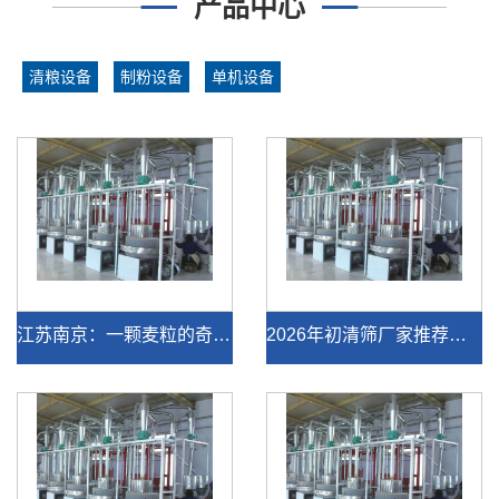
产品中心
清粮设备
制粉设备
单机设备
江苏南京：一颗麦粒的奇幻之旅
2026年初清筛厂家推荐粉料初清筛设备厂家优选指南！