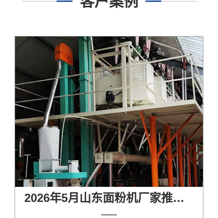
客户案例
2026年5月山东面粉机厂家推荐指南：面粉机设备香油大型小麦多功能公司优选！