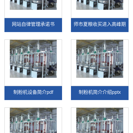
网站自律管理承诺书
师市夏粮收买进入高峰期
制粉机设备简介pdf
制粉机简介介绍pptx