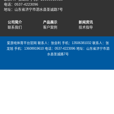
宠物店职工打游戏致金毛被忘烘干机烤死
电话：0537-4223096
地址：山东省济宁市泗水县圣诚路7号
9月9日下午4点，陈女士将金毛犬送至宠物店洗澡。当晚7点左右，她接到店员电话
称狗狗突发休克。陈女…
公司简介
产品展示
新闻资讯
联系我们
客户案例
技术指导
爱游戏体育平台官网 联系人：张会利 手机：13506381032 联系人：张
龙旭 手机：13608919610 电话：0537-4223096 地址：山东省济宁市泗
水县圣诚路7号