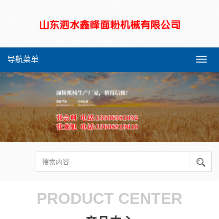
导航菜单
导
航
菜
单
PRODUCT CENTER