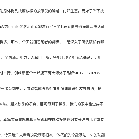
助身体得到按摩放松的按摩仪的确是一门好生意，而对于当下按
…
V为usmile笑容加正式颁发行业首个TüV莱茵高效深度洁净认证
得多。那么，今天就随着笔者的脚步，一起深入了解洗碗机有哪
计、全面清洁能力让人耳目一新，搭配十项全能清洁基站，让用
期举行。创维集团今年以旗下两大海外子品牌METZ、STRONG
份有限公司主办，共谋智能投影行业加快速度进行发展机遇，挖
闷热，迎来秋季的凉爽，那每每到了换季，我们的家中也需要不
，本篇文章我就来和大家聊聊在选择投影仪时要关注的几个重要
。今天我们来看看这款旗舰扫拖一体搭配的全能基站，它的功能