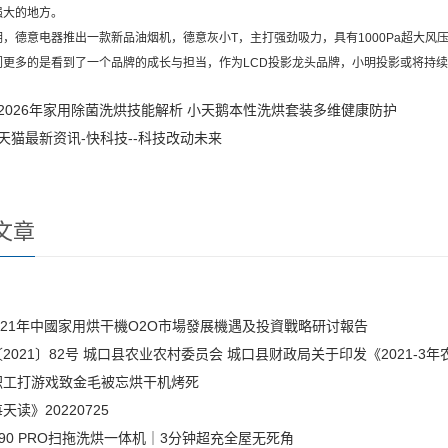
强大的地方。
意电器推出一款新品油烟机，德意灰小T，主打强劲吸力，具有1000Pa超大风压，
多的是看到了一个品牌的成长与担当，作为LCD投影龙头品牌，小明投影或将持续
2026年家用除菌洗烘技能解析 小天鹅本性洗烘套装多维健康防护
天猫最新资讯-快科技--科技改动未来
文章
-2021年中國家用烘干機O2O市場發展機遇及投資戰略研讨報告
2021〕82号 城口县农业农村委员会 城口县财政局关于印发《2021-
职工打游戏致金毛被忘烘干机烤死
天读》20220725
90 PRO扫拖洗烘一体机｜3分钟超充全屋无死角