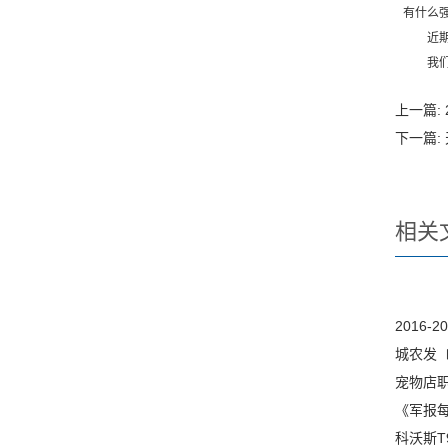
有什么
近期，德
我们更
上一篇:
下一篇:
相关
2016
城农发〔
宠物店
《军报每
科沃斯T