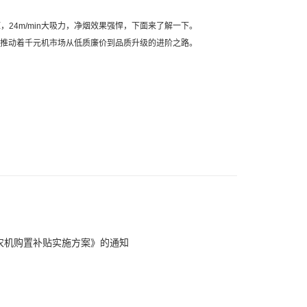
24m/min大吸力，净烟效果强悍，下面来了解一下。
推动着千元机市场从低质廉价到品质升级的进阶之路。
3年农机购置补贴实施方案》的通知