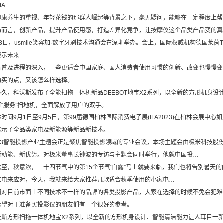
IA…
养生的重视、年轻花钱的那群人崛起等背景之下，毫无疑问，能够在一定程度上帮
场而言，创新产品，提升产品使用感，打造差异化竞争，让按摩仪这个品类产品变的真
，usmile笑容加·数字牙刷技术沟通会在深圳举办。会上，国际权威机构德国莱茵Tü
表示未来……
及进程的深入，一些更适合中国家庭、国人消费者使用习惯的创新、改变也慢慢变
购买的点，又该怎么样选择。
，科沃斯发布了全能扫拖一体机新品DEEBOT地宝X2系列，以全新的方形机身设
“服务”扫地机，全面解放了用户的双手。
9月1日至9月5日，第99届德国柏林国际消费电子展(IFA2023)在柏林会展中心如
展示了全品类家电及新能源等新品新技术。
3智能投影产业主题会正是聚焦智能投影领域的专业会议，本场主题会由极米科技股
新动能、新优势。对极米董事长钟波的专访与主题会同时举行，他就中国投…
，秋意浓，二十四节气中的第15个节气“白露”马上就要来临，我们也将告别暑天的
家电来应对，今天，我就来给大家推荐几款适合秋季使用的小家电…
目前市面上不同技术不一样的品牌的各类投影产品，大家在选择的时候不免会犯难
希望对于准备买投影仪的朋友们有一个很好的参考。
方形扫拖一体机地宝X2系列，以全新的方形机身设计、智能清洁能力让人耳目一新