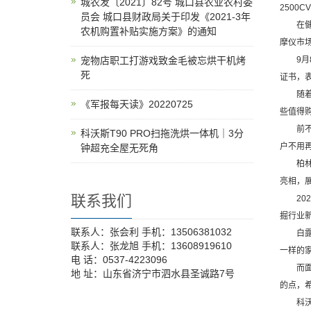
城农发〔2021〕82号 城口县农业农村委
2500CV
员会 城口县财政局关于印发《2021-3年
在健康
农机购置补贴实施方案》的通知
摩仪市
宠物店职工打游戏致金毛被忘烘干机烤
9月8日
死
证书，
随着普
《军报每天读》20220725
些值得
前不久
科沃斯T90 PRO扫拖洗烘一体机｜3分
户不用再
钟超充全屋无死角
柏林时间
亮相，
联系我们
202
掘行业
联系人：张会利 手机：13506381032
白露至
联系人：张龙旭 手机：13608919610
一样的
电 话：0537-4223096
而面对
地 址：山东省济宁市泗水县圣诚路7号
的点，
科沃斯