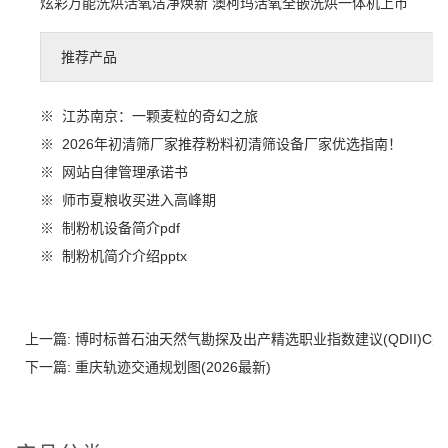
炫彩万能洗烘活氧洁净焕新 澳柯玛活氧全嵌洗烘一体机上市
推荐产品
※
江苏南京：一颗麦粒的奇幻之旅
※
2026年初清筛厂家推荐粉料初清筛设备厂家优选指南！
※
网站自律管理承诺书
※
师市夏粮收买进入高峰期
※
制粉机设备简介pdf
※
制粉机简介介绍pptx
上一篇:
博时标普石油天然气勘探及出产精选职业指数建议(QDII)C
下一篇:
重庆轨迹交通规划图(2026最新)