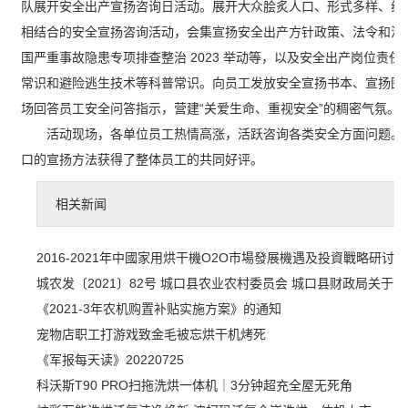
队展开安全出产宣扬咨询日活动。展开大众脍炙人口、形式多样、线
相结合的安全宣扬咨询活动，会集宣扬安全出产方针政策、法令和法
国严重事故隐患专项排查整治 2023 举动等，以及安全出产岗位责任
常识和避险逃生技术等科普常识。向员工发放安全宣扬书本、宣扬图
场回答员工安全问答指示，营建“关爱生命、重视安全”的稠密气氛。
活动现场，各单位员工热情高涨，活跃咨询各类安全方面问题。
口的宣扬方法获得了整体员工的共同好评。
相关新闻
2016-2021年中國家用烘干機O2O市場發展機遇及投資戰略研讨
城农发〔2021〕82号 城口县农业农村委员会 城口县财政局关于印
《2021-3年农机购置补贴实施方案》的通知
宠物店职工打游戏致金毛被忘烘干机烤死
《军报每天读》20220725
科沃斯T90 PRO扫拖洗烘一体机｜3分钟超充全屋无死角