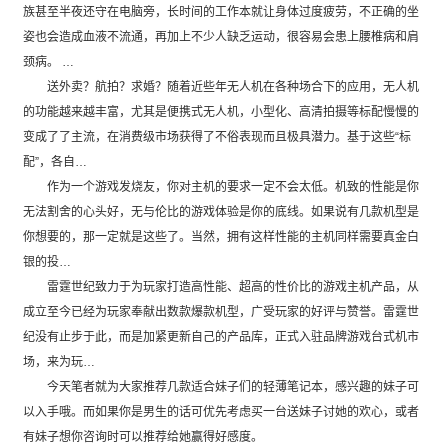
族甚至半夜还守在电脑旁，长时间的工作本就让身体过度疲劳，不正确的坐
姿也会造成血液不流通，再加上不少人缺乏运动，很容易会患上腰椎病和肩
颈病。 …
送外卖？航拍？求婚？随着近些年无人机在各种场合下的应用，无人机
的功能越来越丰富，尤其是便携式无人机，小型化、高清拍摄等标配慢慢的
变成了了主流，在消费级市场获得了不俗表现而且极具潜力。基于这些“标
配”，各自…
作为一个游戏发烧友，你对主机的要求一定不会太低。机致的性能是你
无法割舍的心头好，无与伦比的游戏体验是你的底线。如果说有几款机型是
你想要的，那一定就是这些了。当然，拥有这样性能的主机同样需要真金白
银的投…
雷霆世纪致力于为玩家打造高性能、超高的性价比的游戏主机产品，从
成立至今已经为玩家奉献出数款爆款机型，广受玩家的好评与赞誉。雷霆世
纪没有止步于此，而是加紧更新自己的产品库，正式入驻品牌游戏台式机市
场，来为玩…
今天笔者就为大家推荐几款适合妹子们的轻薄笔记本，感兴趣的妹子可
以入手哦。而如果你是男生的话可优先考虑买一台送妹子讨她的欢心，或者
有妹子想你咨询时可以推荐给她赢得好感度。