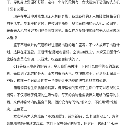
干，穿到身上润湿不舒服，这样一个时间段拥有一台快速烘干功能的洗衣机
非常有必要…
现在在生活中总能发现无人机的身影，各式各样的无人机陆续降临我们
的生活中。毕业季的时候，在校园里随处可见忙着航拍的无人机，公园里，
玩着无人机的爱好者们也是频频可见。那么在众多操作繁琐的无人机里该怎
么选择…
鉴于不断飙升的气温和以往假期出游的堵车盛况，不少人放弃了出游计
划，选择在家避暑。正所谓“枯藤老树昏鸦，空调wifi西瓜”，炎炎夏日没什么
比躲在家里吹空调、玩游戏、吃西瓜更畅快的了。
618是各大电商的促销节，今天我们来关注一下有什么值得购买的洗衣
机。每逢到了北方的冬天、南方的梅雨天气，衣服就难干，穿到身上润湿不
舒服，这样一个时间段拥有一台快速烘干功能的洗衣机非常有必要。
随着消费者生活质量的提高，健康慢慢的变成了生活中不可以忽视的关
键词。不仅限制于健康的生活作息，每天的食物也需要摄入足够的营养的东
西，来保持身体内的膳食平衡。假如没有时间“吃”怎么办，不如用“喝”来解
决。正值夏…
本次笔者为大家准备了ROG魔霸3、戴尔新G3、宏碁暗影骑士4、惠普
光影精灵5等爆款游戏本，它们不仅有强劲的配置，同时还可选配144Hz高