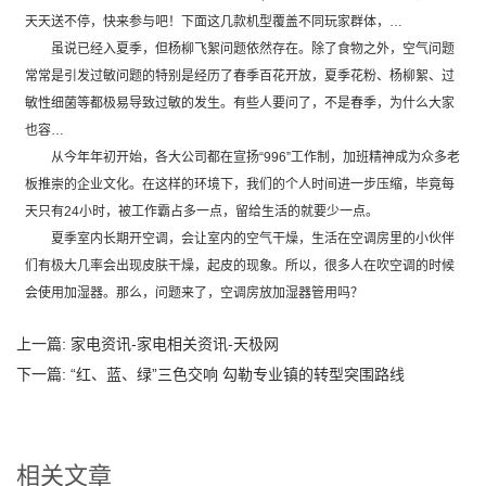
天天送不停，快来参与吧！下面这几款机型覆盖不同玩家群体，…
虽说已经入夏季，但杨柳飞絮问题依然存在。除了食物之外，空气问题
常常是引发过敏问题的特别是经历了春季百花开放，夏季花粉、杨柳絮、过
敏性细菌等都极易导致过敏的发生。有些人要问了，不是春季，为什么大家
也容…
从今年年初开始，各大公司都在宣扬“996”工作制，加班精神成为众多老
板推崇的企业文化。在这样的环境下，我们的个人时间进一步压缩，毕竟每
天只有24小时，被工作霸占多一点，留给生活的就要少一点。
夏季室内长期开空调，会让室内的空气干燥，生活在空调房里的小伙伴
们有极大几率会出现皮肤干燥，起皮的现象。所以，很多人在吹空调的时候
会使用加湿器。那么，问题来了，空调房放加湿器管用吗？
上一篇:
家电资讯-家电相关资讯-天极网
下一篇:
“红、蓝、绿”三色交响 勾勒专业镇的转型突围路线
相关文章