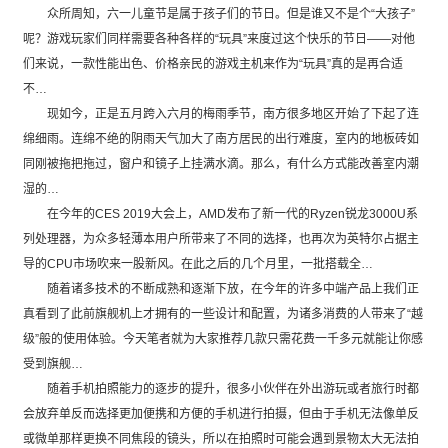
众所周知，六一儿童节是属于孩子们的节日。但是谁又不是个“大孩子”
呢？游戏玩家们同样需要各种各样的“玩具”来度过这个快乐的节日——对他
们来说，一款性能出色、价格亲民的游戏主机来作为“玩具”真的是再合适
不…
现如今，正是五月跨入六月的梅雨季节，南方很多地区开始了下起了连
绵细雨。连绵不绝的阴雨天气加大了南方居民的出行难度，室内的地板砖如
同刚被拖把拖过，窗户和镜子上挂满水滴。那么，有什么方式能改善室内潮
湿的…
在今年的CES 2019大会上，AMD发布了新一代的Ryzen锐龙3000U系
列处理器，为众多轻薄本用户所带来了不同的选择，也再次为英特尔占据主
导的CPU市场吹来一股新风。在此之后的几个月里，一批搭载全…
随着诸多技术的不断成熟和逐渐下放，在今年的许多中端产品上我们正
真看到了此前旗舰机上才拥有的一些设计和配置，为诸多消费的人带来了“越
级”般的使用体验。今天笔者就为大家推荐几款只需花费一千多元就能让你感
受到旗舰…
随着手机拍照能力的逐步的提升，很多小伙伴在外出游玩或者旅行时都
会放弃单反而选择更加便携和方便的手机进行拍摄，但由于手机无法像单反
或微单那样更换不同焦段的镜头，所以在拍照时可能会遇到景物太大无法拍