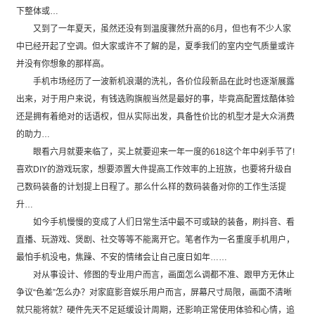
下整体或…
又到了一年夏天，虽然还没有到温度骤然升高的6月，但也有不少人家
中已经开起了空调。但大家或许不了解的是，夏季我们的室内空气质量或许
并没有你想象的那样高。
手机市场经历了一波新机浪潮的洗礼，各价位段新品在此时也逐渐展露
出来，对于用户来说，有钱选购旗舰当然是最好的事，毕竟高配置炫酷体验
还是拥有着绝对的话语权，但从实际出发，具备性价比的机型才是大众消费
的助力…
眼看六月就要来临了，买上就要迎来一年一度的618这个年中剁手节了!
喜欢DIY的游戏玩家，想要添置大件提高工作效率的上班族，也要将升级自
己数码装备的计划提上日程了。那么什么样的数码装备对你的工作生活提
升…
如今手机慢慢的变成了人们日常生活中最不可或缺的装备，刷抖音、看
直播、玩游戏、煲剧、社交等等不能离开它。笔者作为一名重度手机用户，
最怕手机没电，焦躁、不安的情绪会让自己度日如年……
对从事设计、修图的专业用户而言，画面怎么调都不准、跟甲方无休止
争议“色差”怎么办？对家庭影音娱乐用户而言，屏幕尺寸局限，画面不清晰
就只能将就？硬件先天不足延缓设计周期，还影响正常使用体验和心情，追