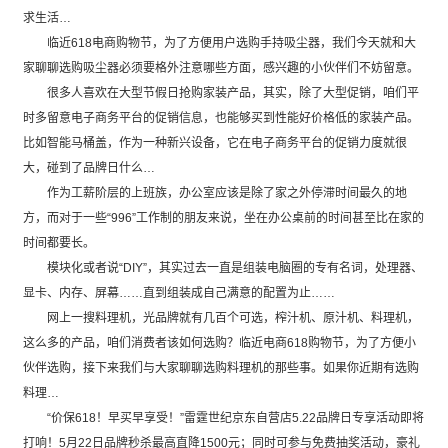
求生活…
临近618电商购物节，为了方便用户选购手持吸尘器，我们今天就和大
家聊聊选购吸尘器必须要格外注意哪些方面，感兴趣的小伙伴们不妨留意。
很多人喜欢在大型节假日抢购家装产品，其实，除了大型促销，咱们平
时多留意电子商务平台的促销信息，也能够买到性能好价格低的家装产品。
比如智能马桶盖，作为一种新兴设备，它在电子商务平台的促销力度就很
大，碰到了品牌日什么…
作为工薪阶层的上班族，办公室应该是除了家之外停滞时间最久的地
方，而对于一些“996”工作制的朋友来说，坐在办公桌前的时间甚至比在家的
时间都要长。
模块化或者说“DIY”，其实过去一直是组装电脑圈的专有名词，处理器、
显卡、内存、屏幕……直到组装成自己满意的配置为止……
网上一搜料理机，光品牌就有几百个可选，榨汁机、原汁机、料理机，
这么多的产品，咱们消费者该如何选购？临近电商618购物节，为了方便小
伙伴选购，接下来我们与大家聊聊选购料理机的那些事。如果你近期有选购
料理…
“价保618！早买早享受！”雷霆世纪京东自营店5.22品牌日专享活动即将
打响！5月22日品牌秒杀最高直降1500元；同时可参与免费抽奖活动，豪礼