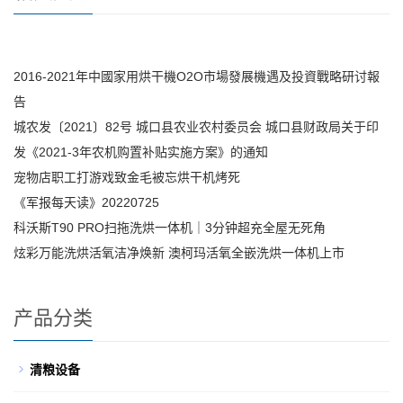
2016-2021年中國家用烘干機O2O市場發展機遇及投資戰略研讨報
告
城农发〔2021〕82号 城口县农业农村委员会 城口县财政局关于印
发《2021-3年农机购置补贴实施方案》的通知
宠物店职工打游戏致金毛被忘烘干机烤死
《军报每天读》20220725
科沃斯T90 PRO扫拖洗烘一体机｜3分钟超充全屋无死角
炫彩万能洗烘活氧洁净焕新 澳柯玛活氧全嵌洗烘一体机上市
产品分类
清粮设备