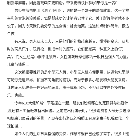
刷新率屏幕，因此游戏画面更顺滑，带来更畅快体验!如果你是一名F…
曾经有部电影叫《泡芙小姐》，说的是一个妹子的爱情故事。这一个故
事和美食泡芙没关系，但是却成功的让笔者记住了它。关于影片笔者就不多
说了，因为今天我们要分享的是食谱：酥皮泡芙。这道甜点制作简单，很适
合做…
有人说，男人从未长大，只是他们的礼物越来越贵、慢慢的变大。从儿
时的玩具汽车、玩具枪，到成年时的座驾，它们都是某一种意义上的“玩
具”。而女生也是巾帼不让须眉，女性游戏玩家也成为一股日益强大的力量。
儿童节情侣…
这次编辑要推荐的是小型无人机，小型无人机方便携带，放进包包里即
可随你走遍世界，拍摄不同角度的精彩。而对于很多小朋友和大朋友来说，
迷你无人机也是一件好玩的玩具，由于体积小巧，不但可以在户外操控玩
乐，也能…
今年618大促和端午节碰撞在一起，朋友们纷纷都在制定囤货与出游计
划,还有不少童鞋准备出国游。之前在出行游玩时，很多消费者大部分会选择
相机来记录看到的美景，而现在出行游玩的拍照工具逐渐由手机所取代。全
球拍摄…
如今人们的生活节奏慢慢的变快，作息不规律已经成了常事。很多上班