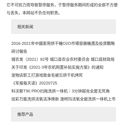
它不可抗力而导致暂停服务，于暂停服务期间形成的全部不方便
与丢失，本网站不负任何职责。
相关新闻
2016-2021年中國家用烘干機O2O市場發展機遇及投資戰略
研讨報告
城农发〔2021〕82号 城口县农业农村委员会 城口县财政局
关于印发《2021-3年农机购置补贴实施方案》的通知
宠物店职工打游戏致金毛被忘烘干机烤死
《军报每天读》20220725
科沃斯T90 PRO扫拖洗烘一体机｜3分钟超充全屋无死角
炫彩万能洗烘活氧洁净焕新 澳柯玛活氧全嵌洗烘一体机上市
推荐产品