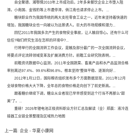
自全聚德、湘鄂情2010年上市成功后，2年多来餐饮企业上市堕入阻
滞。小南国、金钱豹等上市遭停滞，俏江南也请求停止上市。 ...
糖块职业作为我国传统的两大支柱零食工业之一，近年来坚持着快速的
增加，我国糖块业也一向被以为远景诱人。巨大的市场规模和潜力...
回忆2011年我国多次产生的食物安全事故，让人触目惊心。还有什么可
信任?咱们终究生活在怎样的环境中?...
行将举行的全国流转工作会议，是触及部分最广的一次全国流转会议，
将要点评论流转领域变革及扩展消费方针。前瞻工业研究院表明，...
前瞻资讯数据中心监测，2011年全国蔬菜、畜禽产品和水产品监测合格
率别离达97.4%、99.6%和96.8%，根本坚持“整体平稳、逐渐向好...
2012年1月12日，国际粮农组织发布多个方面数据显现，2011年12月
全球食物价格大大下降，全年总的食物价格走向创下了前史新高。...
跟着糖价继续下调，糖业从业者现已早早感受到这个行当不再那么“甜
美”了。...
重磅！2026年锂电池正极资料职业方针汇总及解读（全）郑晨：液冷连
接器工业链全景整理及区域热力地图
上一篇:
企业 - 华夏小康网