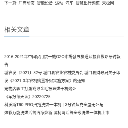
下一篇:
厂商动态_智能设备_运动_汽车_智慧出行频道_天极网
相关文章
2016-2021年中國家用烘干機O2O市場發展機遇及投資戰略研讨報
告
城农发〔2021〕82号 城口县农业农村委员会 城口县财政局关于印
发《2021-3年农机购置补贴实施方案》的通知
宠物店职工打游戏致金毛被忘烘干机烤死
《军报每天读》20220725
科沃斯T90 PRO扫拖洗烘一体机｜3分钟超充全屋无死角
炫彩万能洗烘活氧洁净焕新 澳柯玛活氧全嵌洗烘一体机上市